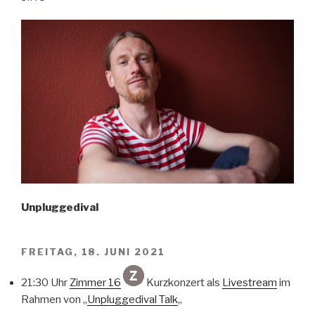
AM
Unpluggedival
FREITAG, 18. JUNI 2021
21:30 Uhr
Zimmer 16
Kurzkonzert als
Livestream
im
Rahmen von „
Unpluggedival Talk
„