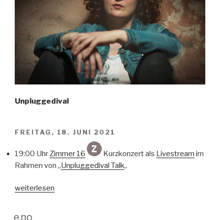
Unpluggedival
FREITAG, 18. JUNI 2021
19:00 Uhr
Zimmer 16
Kurzkonzert als
Livestream
im
Rahmen von „
Unpluggedival Talk
„
„Frau
weiterlesen
Locke“
VERÖFFENTLICHT
e.no