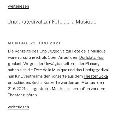
„e.no“
weiterlesen
VERÖFFENTLICHT
Unpluggedival zur Fête de la Musique
AM
MONTAG, 21. JUNI 2021
Die Konzerte des Unpluggedival zur Fête de la Musique
waren ursprünglich als Open Air auf dem
Dorfplatz Pop
geplant. Wegen der Unwägbarkeiten in der Planung
haben sich die
Fête de la Musique
und das
Unpluggedival
nun für Livestreams der Konzerte aus dem
Theater Boka
entschieden. Sechs Konzerte werden am Montag, den
21.6.2021, ausgestrahlt. Man kann auch außen vor dem
Theater zuhören.
„Unpluggedival
weiterlesen
zur