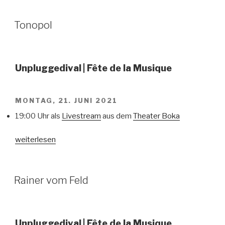
VERÖFFENTLICHT
Tonopol
AM
Unpluggedival
| Fête de la Musique
MONTAG, 21. JUNI 2021
19:00 Uhr als
Livestream
aus dem
Theater Boka
„Tonopol“
weiterlesen
VERÖFFENTLICHT
Rainer vom Feld
AM
Unpluggedival
| Fête de la Musique