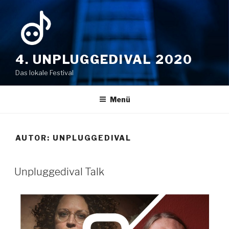
Zum
Inhalt
springen
4. UNPLUGGEDIVAL 2020
Das lokale Festival
Menü
AUTOR:
UNPLUGGEDIVAL
VERÖFFENTLICHT
Unpluggedival Talk
AM