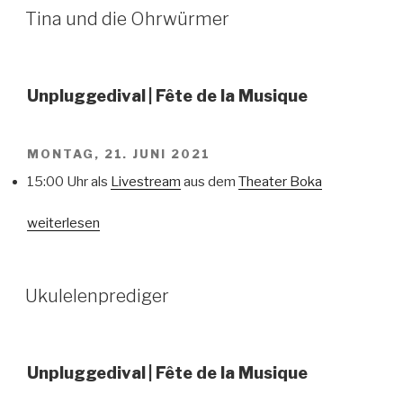
Fête
VERÖFFENTLICHT
Tina und die Ohrwürmer
AM
de
la
Musique“
Unpluggedival
| Fête de la Musique
MONTAG, 21. JUNI 2021
15:00 Uhr als
Livestream
aus dem
Theater Boka
„Tina
weiterlesen
und
die
Ohrwürmer“
VERÖFFENTLICHT
Ukulelenprediger
AM
Unpluggedival
| Fête de la Musique