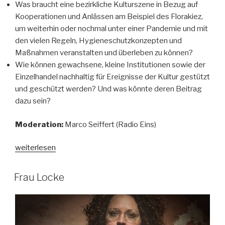
Was braucht eine bezirkliche Kulturszene in Bezug auf
Kooperationen und Anlässen am Beispiel des Florakiez,
um weiterhin oder nochmal unter einer Pandemie und mit
den vielen Regeln, Hygieneschutzkonzepten und
Maßnahmen veranstalten und überleben zu können?
Wie können gewachsene, kleine Institutionen sowie der
Einzelhandel nachhaltig für Ereignisse der Kultur gestützt
und geschützt werden? Und was könnte deren Beitrag
dazu sein?
Moderation:
Marco Seiffert (Radio Eins)
„Unpluggedival
weiterlesen
Talk“
VERÖFFENTLICHT
Frau Locke
AM