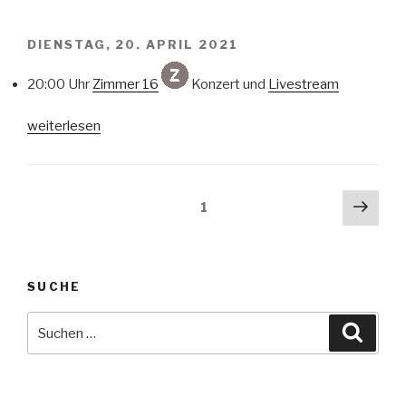
DIENSTAG, 20. APRIL 2021
20:00 Uhr
Zimmer 16
Konzert und
Livestream
„Quena
weiterlesen
Tapia
Folklore
Duos“
Seitennummerierung
Näch
Seite
1
Seit
der
Beiträge
SUCHE
Suche
Suche
nach: