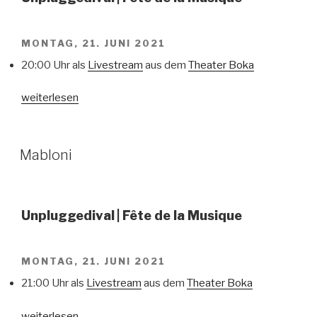
MONTAG, 21. JUNI 2021
20:00 Uhr als
Livestream
aus dem
Theater Boka
„Rainer
weiterlesen
vom
Feld“
VERÖFFENTLICHT
Mabloni
AM
Unpluggedival
| Fête de la Musique
MONTAG, 21. JUNI 2021
21:00 Uhr als
Livestream
aus dem
Theater Boka
„Mabloni“
weiterlesen