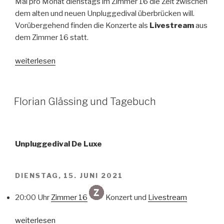
Mal pro Monat dienstags im Zimmer 16 die Zeit zwischen
dem alten und neuen Unpluggedival überbrücken will.
Vorübergehend finden die Konzerte als
Livestream
aus
dem Zimmer 16 statt.
„Unpluggedival
weiterlesen
De
Luxe“
VERÖFFENTLICHT
Florian Glässing und Tagebuch
AM
Unpluggedival De Luxe
DIENSTAG, 15. JUNI 2021
20:00 Uhr
Zimmer 16
Konzert und
Livestream
„Florian
weiterlesen