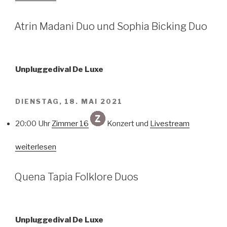
Glässing
und
VERÖFFENTLICHT
Atrin Madani Duo und Sophia Bicking Duo
AM
Tagebuch“
Unpluggedival De Luxe
DIENSTAG, 18. MAI 2021
20:00 Uhr
Zimmer 16
Konzert und
Livestream
„Atrin
weiterlesen
Madani
Duo
VERÖFFENTLICHT
Quena Tapia Folklore Duos
AM
und
Sophia
Bicking
Duo“
Unpluggedival De Luxe